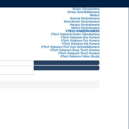
Kinder Videokamera
Kinder Sofortbildkamera
Marken
Gofunly Kinderkamera
Greenkinder Kinderkamera
Hangrui Kinderkamera
Himont Kinderkamera
VTECH KINDERKAMERA
VTech Kidizoom Action Videokamera
VTech Kidizoom Duo Kamera
VTech Kidizoom Fun Kamera
VTech Kidizoom Kid Kamera
VTech Kidizoom Print Cam Sofortbildkamera
VTech Kidizoom Snap Touch Kamera
VTech Kidizoom Touch Kamera
VTech Kidizoom Video Studio