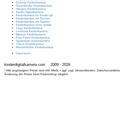
Gofunly Kinderkamera
Greenkinder Kinderkamera
Hangrui Kinderkamera
Kinder Digitalkamera
Kinderkamera für Kinder ab ...
Kinderkamera mit Drucker
Kinderkamera mit Spielen
Kinderkamera ohne Spiele
Lego Kinderkamera
Lexibook Kinderkamera
Minions Kinderkamera
Paw Patrol Kinderkamera
Spiderman Kinderkamera
VTech Kinderkamera
Wasserdichte Kinderkamera
Impressum
kinderdigitalkamera.com
2009 - 2026
* Alle angezeigten Preise sind inkl. MwSt + ggf. zzgl. Versandkosten. Zwischenzeitliche
Änderung der Preise beim Partnershop möglich.